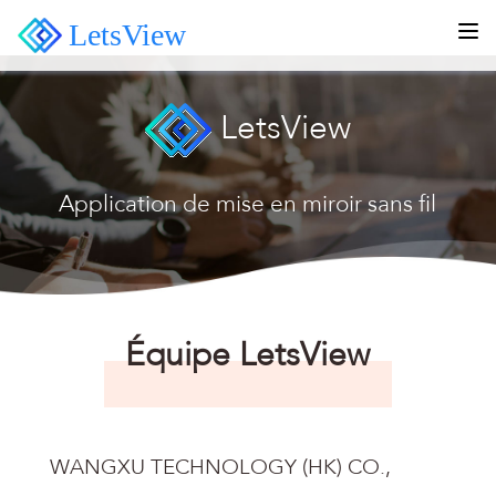
LetsView
LetsView
Application de mise en miroir sans fil
Équipe LetsView
WANGXU TECHNOLOGY (HK) CO.,